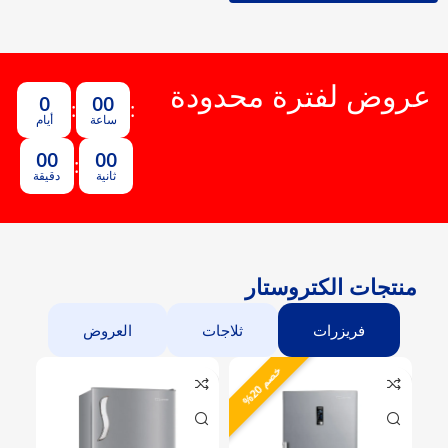
عروض لفترة محدودة
0
00
:
:
ساعة
أيام
00
00
:
ثانية
دقيقة
منتجات الكتروستار
فريزرات
ثلاجات
العروض
خ
%
0
ص
م
2