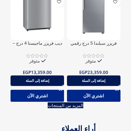
فريزر سبلندا 5 درج رقمي
ديب فريزر ماجيستا 4 درج –
نوفروست
دي فروست
متوفر
متوفر
EGP
13,359.00
EGP
23,359.00
إضافة إلى السلة
إضافة إلى السلة
اشتري الآن
اشتري الآن
المزيد من المنتجات
أراء العملاء