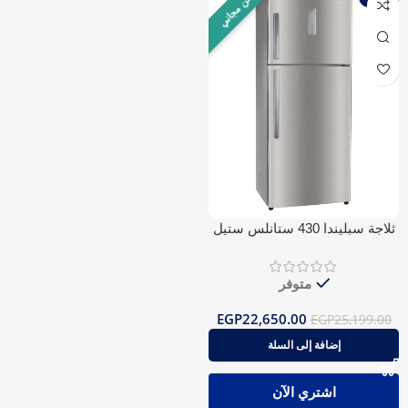
شحن مجاني
ثلاجة سبليندا 430 ستانلس ستيل
بلوتوث نوفروست
متوفر
EGP
22,650.00
EGP
25,199.00
إضافة إلى السلة
اشتري الآن