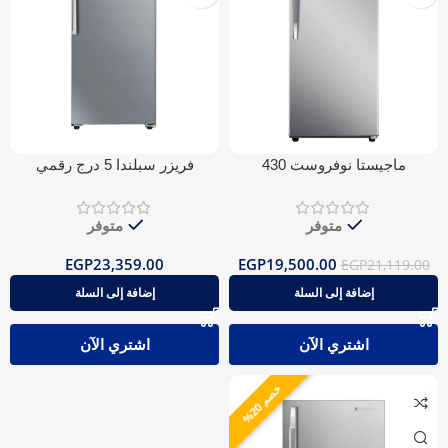
ماجيستا نوفروست 430
فريزر سبلندا 5 درج رقمي
نوفروست
متوفر
متوفر
EGP
23,359.00
EGP
19,500.00
EGP
21,119.00
إضافة إلى السلة
إضافة إلى السلة
اشتري الآن
اشتري الآن
خ
%
0
ص
م
2