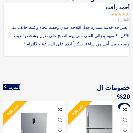
أحمد رأفت
ال
★
★
★
★
★
★
القاهرة
ال
"بصراحة خدمة ممتازة جداً، الثلاجة عندي وقفت فجأة وكنت خايف على
"أ
الأكل، كلمتهم وجالي الفني تاني يوم الصبح على طول وشخص العيب
وصلحه في أقل من ساعة. شكراً ليكم على السرعة والالتزام."
شه
خصومات ال
المزيد
20%
خ
%
خ
%
-8%
0
0
ص
م
2
ص
م
2