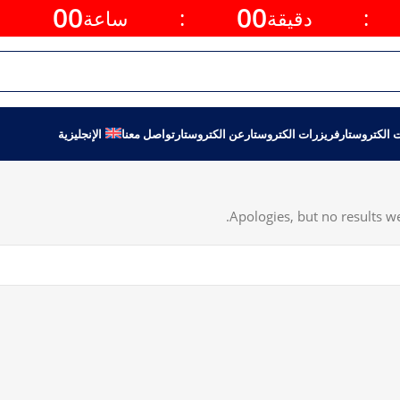
00
00
:
:
:
دقيقة
ساعة
ت الكتروستار
فريزرات الكتروستار
عن الكتروستار
تواصل معنا
الإنجليزية
Apologies, but no results we