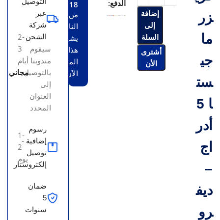
التوصيل
الدفع:
18
إضافة
عبر
من
زر
إلى
شركة
الناس
ما
السلة
2-
الشحن
يشاهدون
سيقوم
3
هذا
أشترى
جي
مندوبنا
أيام
المنتج
الأن
بالتوصيل
مجاني
الآن!
ست
إلى
العنوان
ا 5
المحدد
أدر
رسوم
1-
إضافية -
اج
2
توصيل
يوم
إلكتروستار
–
ضمان
ديف
5
رو
سنوات